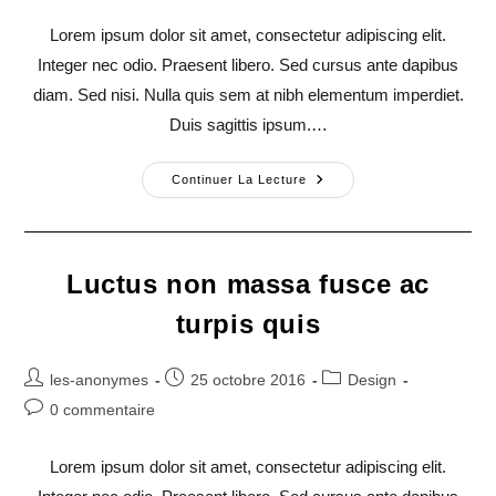
publication :
la
Lorem ipsum dolor sit amet, consectetur adipiscing elit.
publication :
Integer nec odio. Praesent libero. Sed cursus ante dapibus
diam. Sed nisi. Nulla quis sem at nibh elementum imperdiet.
Duis sagittis ipsum.…
Pellentesque
Continuer La Lecture
Nibh
Aenean
Quam
In
Scelerisque
Luctus non massa fusce ac
turpis quis
Auteur/autrice
Publication
Post
les-anonymes
25 octobre 2016
Design
de
publiée :
category:
Commentaires
0 commentaire
la
de
publication :
la
Lorem ipsum dolor sit amet, consectetur adipiscing elit.
publication :