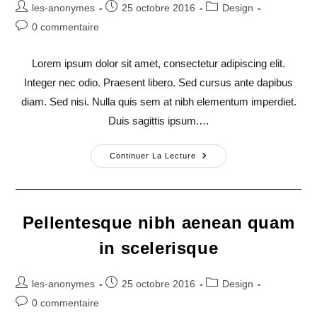
Auteur/autrice
Publication
Post
les-anonymes
25 octobre 2016
Design
de
publiée :
category:
Commentaires
0 commentaire
la
de
publication :
la
Lorem ipsum dolor sit amet, consectetur adipiscing elit.
publication :
Integer nec odio. Praesent libero. Sed cursus ante dapibus
diam. Sed nisi. Nulla quis sem at nibh elementum imperdiet.
Duis sagittis ipsum.…
Conubia
Continuer La Lecture
Nostra
Per
Inceptos
Himenaeos
Pellentesque nibh aenean quam
in scelerisque
Auteur/autrice
Publication
Post
les-anonymes
25 octobre 2016
Design
de
publiée :
category:
Commentaires
0 commentaire
la
de