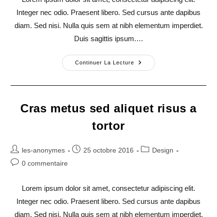
publication :
Integer nec odio. Praesent libero. Sed cursus ante dapibus
diam. Sed nisi. Nulla quis sem at nibh elementum imperdiet.
Duis sagittis ipsum.…
Quis
Continuer La Lecture
Ligula
Lacinia
Aliquet
Mauris
Ipsum
Cras metus sed aliquet risus a
tortor
Auteur/autrice
Publication
Post
les-anonymes
25 octobre 2016
Design
de
publiée :
category:
Commentaires
0 commentaire
la
de
publication :
la
Lorem ipsum dolor sit amet, consectetur adipiscing elit.
publication :
Integer nec odio. Praesent libero. Sed cursus ante dapibus
diam. Sed nisi. Nulla quis sem at nibh elementum imperdiet.