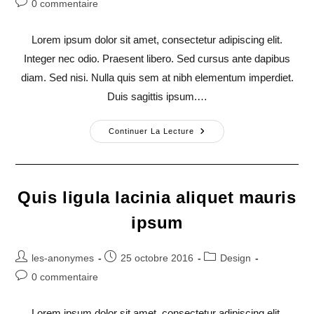
Commentaires
0 commentaire
la
de
publication :
la
Lorem ipsum dolor sit amet, consectetur adipiscing elit.
publication :
Integer nec odio. Praesent libero. Sed cursus ante dapibus
diam. Sed nisi. Nulla quis sem at nibh elementum imperdiet.
Duis sagittis ipsum.…
Nulla
Continuer La Lecture
Metus
Metus
Ullamcorper
Vel
Tincidunt
Quis ligula lacinia aliquet mauris
ipsum
Auteur/autrice
Publication
Post
les-anonymes
25 octobre 2016
Design
de
publiée :
category:
Commentaires
0 commentaire
la
de
publication :
la
Lorem ipsum dolor sit amet, consectetur adipiscing elit.