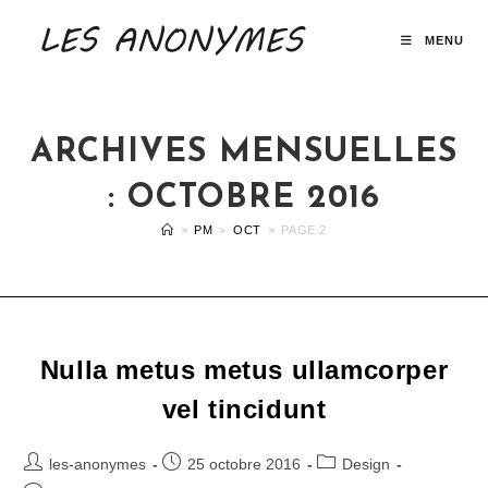
Skip
to
MENU
content
ARCHIVES MENSUELLES
: OCTOBRE 2016
>
PM
>
OCT
>
PAGE 2
Nulla metus metus ullamcorper
vel tincidunt
Auteur/autrice
Publication
Post
les-anonymes
25 octobre 2016
Design
de
publiée :
category: